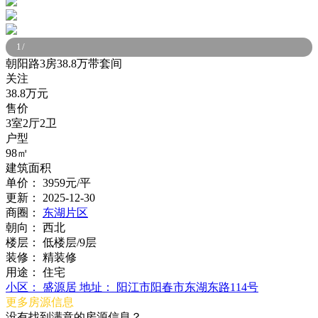
1
/
朝阳路3房38.8万带套间
关注
38.8万元
售价
3室2厅2卫
户型
98㎡
建筑面积
单价：
3959元/平
更新：
2025-12-30
商圈：
东湖片区
朝向：
西北
楼层：
低楼层/9层
装修：
精装修
用途：
住宅
小区：
盛源居
地址：
阳江市阳春市东湖东路114号
更多房源信息
没有找到满意的房源信息？