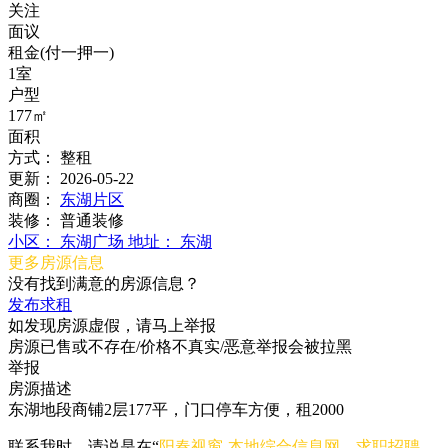
关注
面议
租金(付一押一)
1室
户型
177㎡
面积
方式：
整租
更新：
2026-05-22
商圈：
东湖片区
装修：
普通装修
小区：
东湖广场
地址：
东湖
更多房源信息
没有找到满意的房源信息？
发布求租
如发现房源虚假，请马上举报
房源已售或不存在/价格不真实/恶意举报会被拉黑
举报
房源描述
东湖地段商铺2层177平，门口停车方便，租2000
联系我时，请说是在“
阳春视窗-本地综合信息网，求职招聘、