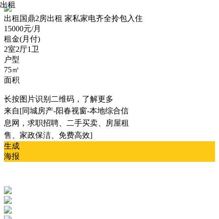
出租
出租
国鼎2房出租 家私家电齐全拎包入住
15000元/月
租金(月付)
2室2厅1卫
户型
75㎡
面积
长按图片识别二维码，了解更多
来自[同城房产-阳春视窗-本地综合信
息网，求职招聘、二手买卖、房屋租
售、家政保洁、免费高效]
生成
海报