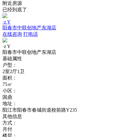
附近房源
已经到底了
·z Y
阳春市中联创地产东湖店
在线咨询
打电话
·z Y
阳春市中联创地产东湖店
基础属性
户型：
2室2厅1卫
面积：
75㎡
小区：
国鼎
地址：
阳江市阳春市春城街道校前路Y235
其他信息
方式：
月付
楼层：