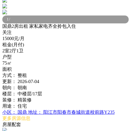
1
/
国鼎2房出租 家私家电齐全拎包入住
关注
15000元/月
租金(月付)
2室2厅1卫
户型
75㎡
面积
方式：
整租
更新：
2026-07-04
朝向：
朝南
楼层：
中楼层/17层
装修：
精装修
用途：
住宅
小区：
国鼎
地址：
阳江市阳春市春城街道校前路Y235
更多房源信息
房屋配套