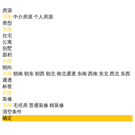
房源
不限
中介房源
个人房源
类型
不限
住宅
公寓
别墅
面积
不限
朝向
不限
朝南
朝东
朝西
朝北
南北通透
东南
西南
东北
西北
东西
通透
标签
不限
装修
不限
毛坯房
普通装修
精装修
清空条件
确定