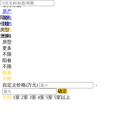
全局导航
房产
阳春
发布
价格
我的
房型
阳春
更多
价格
房型
更多
不限
阳春
不限
阳春
不限
自定义价格(万元)
-
确定
不限
1室
2室
3室
4室
5室
5室以上