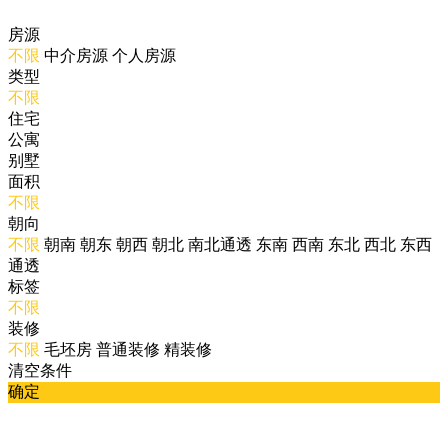
房源
不限
中介房源
个人房源
类型
不限
住宅
公寓
别墅
面积
不限
朝向
不限
朝南
朝东
朝西
朝北
南北通透
东南
西南
东北
西北
东西
通透
标签
不限
装修
不限
毛坯房
普通装修
精装修
清空条件
确定