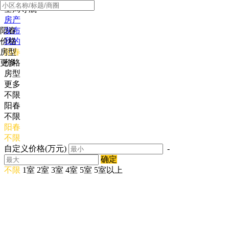
全局导航
房产
阳春
发布
价格
我的
房型
阳春
更多
价格
房型
更多
不限
阳春
不限
阳春
不限
自定义价格(万元)
-
确定
不限
1室
2室
3室
4室
5室
5室以上