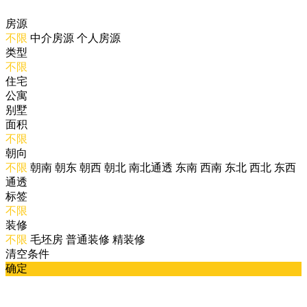
房源
不限
中介房源
个人房源
类型
不限
住宅
公寓
别墅
面积
不限
朝向
不限
朝南
朝东
朝西
朝北
南北通透
东南
西南
东北
西北
东西
通透
标签
不限
装修
不限
毛坯房
普通装修
精装修
清空条件
确定