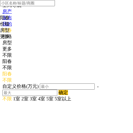
全局导航
房产
阳春
发布
价格
我的
房型
阳春
更多
价格
房型
更多
不限
阳春
不限
阳春
不限
自定义价格(万元)
-
确定
不限
1室
2室
3室
4室
5室
5室以上