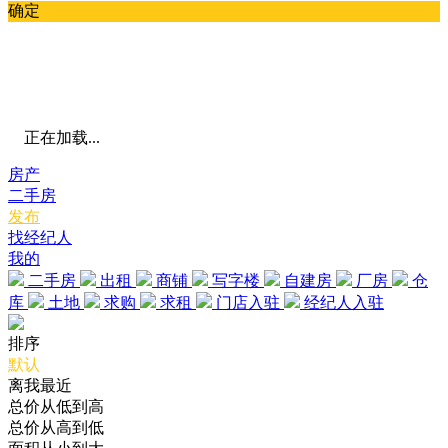
确定
正在加载...
房产
二手房
发布
找经纪人
我的
二手房
出租
商铺
写字楼
自建房
厂房
仓
库
土地
求购
求租
门店入驻
经纪人入驻
排序
默认
离我最近
总价从低到高
总价从高到低