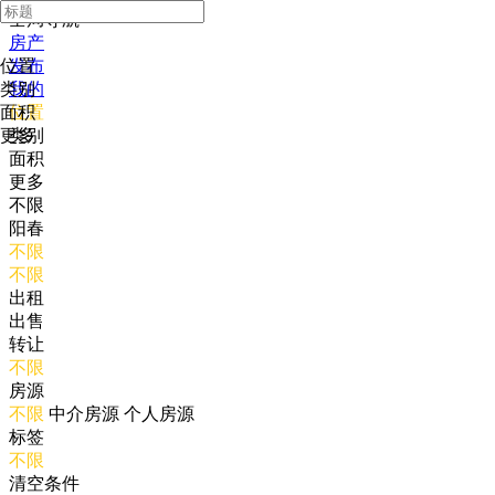
全局导航
房产
位置
发布
类别
我的
面积
位置
更多
类别
面积
更多
不限
阳春
不限
不限
出租
出售
转让
不限
房源
不限
中介房源
个人房源
标签
不限
清空条件