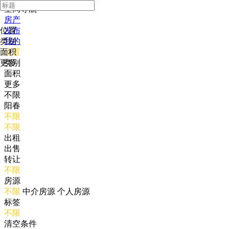
全局导航
房产
位置
发布
类别
我的
面积
位置
更多
类别
面积
更多
不限
阳春
不限
不限
出租
出售
转让
不限
房源
不限
中介房源
个人房源
标签
不限
清空条件