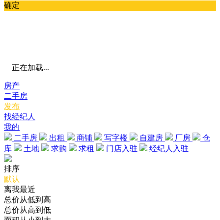
确定
正在加载...
房产
二手房
发布
找经纪人
我的
二手房
出租
商铺
写字楼
自建房
厂房
仓
库
土地
求购
求租
门店入驻
经纪人入驻
排序
默认
离我最近
总价从低到高
总价从高到低