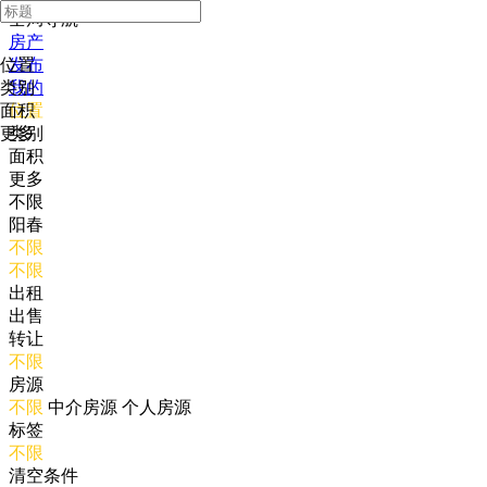
全局导航
房产
位置
发布
类别
我的
面积
位置
更多
类别
面积
更多
不限
阳春
不限
不限
出租
出售
转让
不限
房源
不限
中介房源
个人房源
标签
不限
清空条件