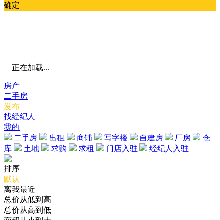
确定
正在加载...
房产
二手房
发布
找经纪人
我的
二手房
出租
商铺
写字楼
自建房
厂房
仓
库
土地
求购
求租
门店入驻
经纪人入驻
排序
默认
离我最近
总价从低到高
总价从高到低