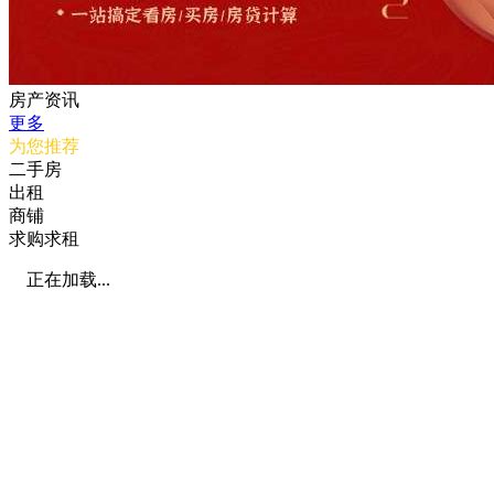
房产资讯
更多
为您推荐
二手房
出租
商铺
求购求租
正在加载...