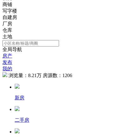
商铺
写字楼
自建房
厂房
仓库
土地
全局导航
房产
发布
我的
浏览量：
8.21万
房源数：
1206
新房
二手房