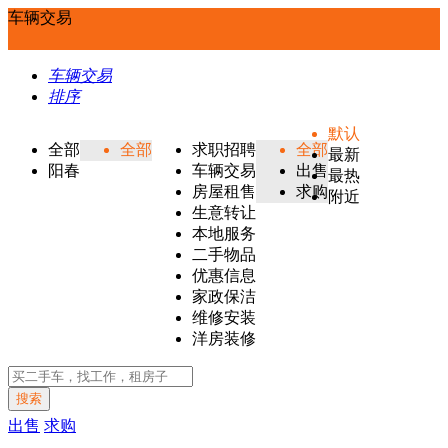
车辆交易
车辆交易
排序
默认
全部
全部
求职招聘
全部
最新
阳春
车辆交易
出售
最热
房屋租售
求购
附近
生意转让
本地服务
二手物品
优惠信息
家政保洁
维修安装
洋房装修
搜索
出售
求购