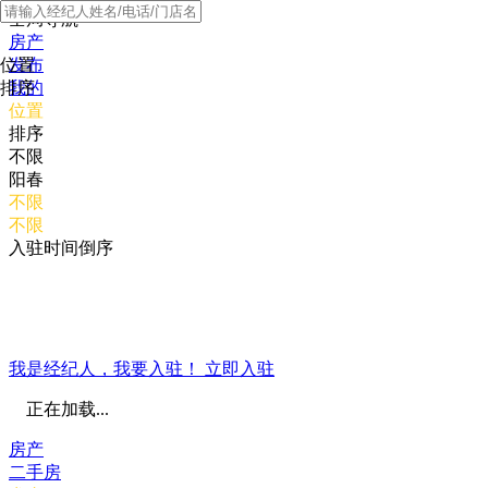
全局导航
房产
位置
发布
排序
我的
位置
排序
不限
阳春
不限
不限
入驻时间倒序
我是经纪人，我要入驻！
立即入驻
正在加载...
房产
二手房