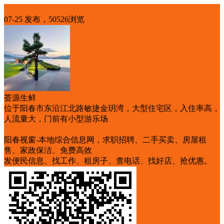
生意转让
07-25 发布，50526浏览
荟源生鲜
位于阳春市东沿江北路敏捷金玥湾，大型住宅区，入住率高，
人流量大，门前有小型游乐场
低租金
营业中
可空转
证照齐全
临街铺面
阳春视窗-本地综合信息网，求职招聘、二手买卖、房屋租
售、家政保洁、免费高效
发便民信息、找工作、租房子、查电话、找好店、抢优惠。