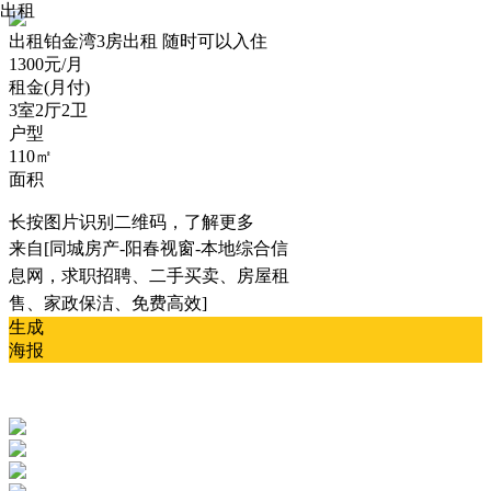
出租
出租
铂金湾3房出租 随时可以入住
1300元/月
租金(月付)
3室2厅2卫
户型
110㎡
面积
长按图片识别二维码，了解更多
来自[同城房产-阳春视窗-本地综合信
息网，求职招聘、二手买卖、房屋租
售、家政保洁、免费高效]
生成
海报