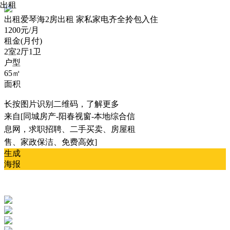
出租
出租
爱琴海2房出租 家私家电齐全拎包入住
1200元/月
租金(月付)
2室2厅1卫
户型
65㎡
面积
长按图片识别二维码，了解更多
来自[同城房产-阳春视窗-本地综合信
息网，求职招聘、二手买卖、房屋租
售、家政保洁、免费高效]
生成
海报