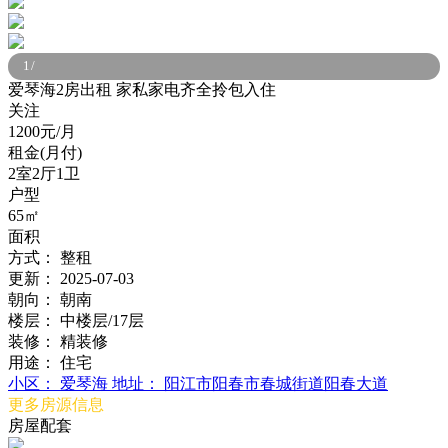
1
/
爱琴海2房出租 家私家电齐全拎包入住
关注
1200元/月
租金(月付)
2室2厅1卫
户型
65㎡
面积
方式：
整租
更新：
2025-07-03
朝向：
朝南
楼层：
中楼层/17层
装修：
精装修
用途：
住宅
小区：
爱琴海
地址：
阳江市阳春市春城街道阳春大道
更多房源信息
房屋配套