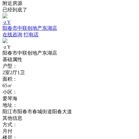
附近房源
已经到底了
·z Y
阳春市中联创地产东湖店
在线咨询
打电话
·z Y
阳春市中联创地产东湖店
基础属性
户型：
2室2厅1卫
面积：
65㎡
小区：
爱琴海
地址：
阳江市阳春市春城街道阳春大道
其他信息
方式：
月付
楼层：