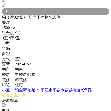
1
/
铂金湾3房出租 斯文干净拎包入住
关注
1500元/月
租金(月付)
3室2厅2卫
户型
110㎡
面积
方式：
整租
更新：
2025-07-31
朝向：
朝南
楼层：
中楼层/17层
装修：
精装修
用途：
住宅
小区：
铂金湾
地址：
阳江市阳春市春城街道兴华路
更多房源信息
房屋配套
电视