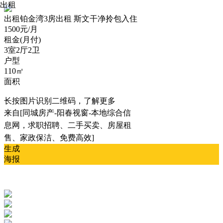
出租
出租
铂金湾3房出租 斯文干净拎包入住
1500元/月
租金(月付)
3室2厅2卫
户型
110㎡
面积
长按图片识别二维码，了解更多
来自[同城房产-阳春视窗-本地综合信
息网，求职招聘、二手买卖、房屋租
售、家政保洁、免费高效]
生成
海报