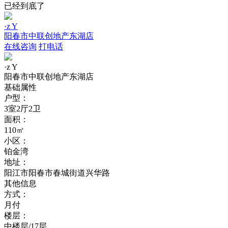
已经到底了
·z Y
阳春市中联创地产东湖店
在线咨询
打电话
·z Y
阳春市中联创地产东湖店
基础属性
户型：
3室2厅2卫
面积：
110㎡
小区：
铂金湾
地址：
阳江市阳春市春城街道兴华路
其他信息
方式：
月付
楼层：
中楼层/17层