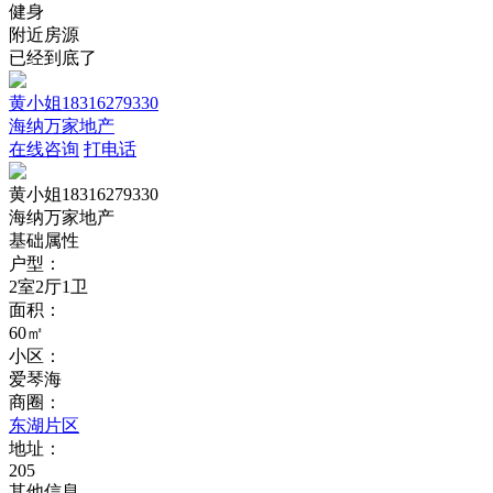
健身
附近房源
已经到底了
黄小姐18316279330
海纳万家地产
在线咨询
打电话
黄小姐18316279330
海纳万家地产
基础属性
户型：
2室2厅1卫
面积：
60㎡
小区：
爱琴海
商圈：
东湖片区
地址：
205
其他信息