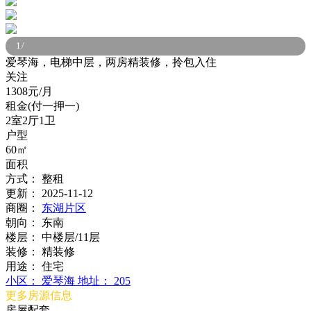
1
/
爱琴海，电梯中层，两房精装修，拎包入住
关注
1308元/月
租金(付一押一)
2室2厅1卫
户型
60㎡
面积
方式：
整租
更新：
2025-11-12
商圈：
东湖片区
朝向：
东南
楼层：
中楼层/11层
装修：
精装修
用途：
住宅
小区：
爱琴海
地址：
205
更多房源信息
房屋配套