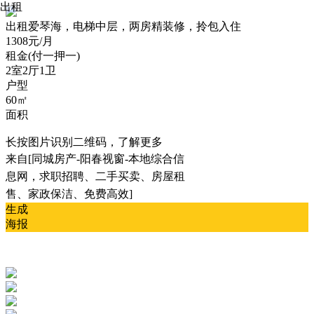
出租
出租
爱琴海，电梯中层，两房精装修，拎包入住
1308元/月
租金(付一押一)
2室2厅1卫
户型
60㎡
面积
长按图片识别二维码，了解更多
来自[同城房产-阳春视窗-本地综合信
息网，求职招聘、二手买卖、房屋租
售、家政保洁、免费高效]
生成
海报