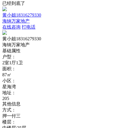
已经到底了
黄小姐18316279330
海纳万家地产
在线咨询
打电话
黄小姐18316279330
海纳万家地产
基础属性
户型：
2室1厅1卫
面积：
87㎡
小区：
星海湾
地址：
205
其他信息
方式：
押一付三
楼层：
中楼层/25层