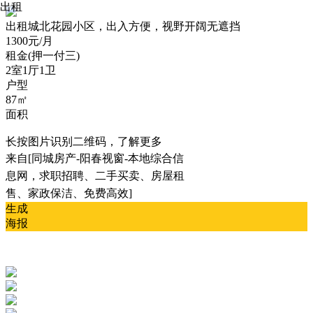
出租
出租
城北花园小区，出入方便，视野开阔无遮挡
1300元/月
租金(押一付三)
2室1厅1卫
户型
87㎡
面积
长按图片识别二维码，了解更多
来自[同城房产-阳春视窗-本地综合信
息网，求职招聘、二手买卖、房屋租
售、家政保洁、免费高效]
生成
海报