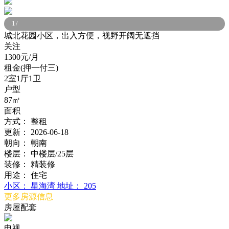
1
/
城北花园小区，出入方便，视野开阔无遮挡
关注
1300元/月
租金(押一付三)
2室1厅1卫
户型
87㎡
面积
方式：
整租
更新：
2026-06-18
朝向：
朝南
楼层：
中楼层/25层
装修：
精装修
用途：
住宅
小区：
星海湾
地址：
205
更多房源信息
房屋配套
电视