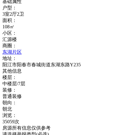
基础属性
户型：
3室2厅2卫
面积：
108㎡
小区：
汇源楼
商圈：
东湖片区
地址：
阳江市阳春市春城街道东湖东路Y235
其他信息
楼层：
中楼层/7层
装修：
普通装修
朝向：
朝北
浏览：
35059次
房源所有信息仅供参考
请选择举报类型(必选)