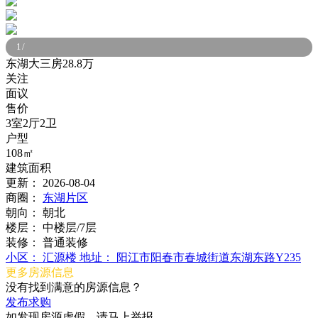
1
/
东湖大三房28.8万
关注
面议
售价
3室2厅2卫
户型
108㎡
建筑面积
更新：
2026-08-04
商圈：
东湖片区
朝向：
朝北
楼层：
中楼层/7层
装修：
普通装修
小区：
汇源楼
地址：
阳江市阳春市春城街道东湖东路Y235
更多房源信息
没有找到满意的房源信息？
发布求购
如发现房源虚假，请马上举报